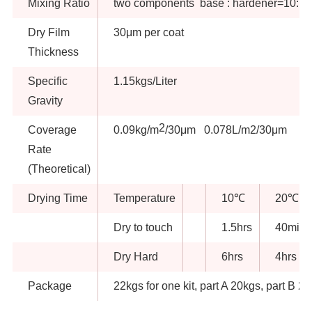
Mixing Ratio
two components base : hardener=10:1 
Dry Film
30μm per coat
Thickness
Specific
1.15kgs/Liter
Gravity
2
Coverage
0.09kg/m
/30μm 0.078L/m2/30μm
Rate
(Theoretical)
Drying Time
Temperature
10℃
20℃
Dry to touch
1.5hrs
40mins
Dry Hard
6hrs
4hrs
Package
22kgs for one kit, part A 20kgs, part B 2